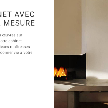
NET AVEC
R MESURE
os œuvres sur
otre cabinet.
ièces maîtresses
 donner vie à votre