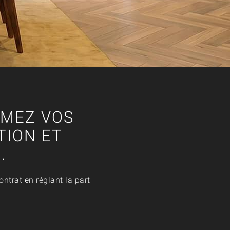
RMEZ VOS
TION ET
.
ntrat en réglant la part